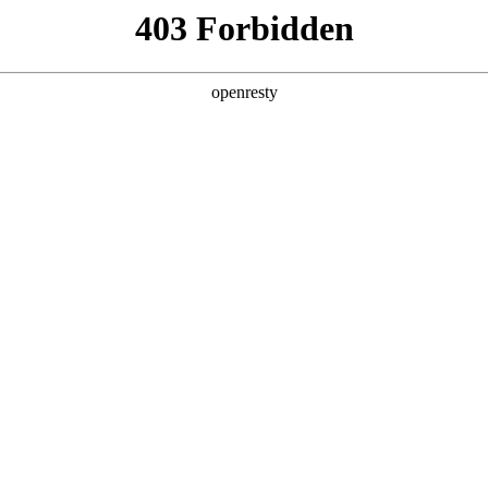
企业业务
个人业务
了解我们
投资者
件
>
平板显示屏
示屏覆盖了7.0寸至18.5寸的中尺寸移动类产品。产品屏幕分辨
、广色域、低功耗、触控集成（TDDI+主动笔）等优异性能特
EN
Global
、掌机及Smart Display等众多领域